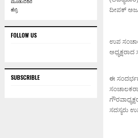
ಮೂಡುಬಿದಿರೆ
ದೀಪಕ್ ಅರ್ಜ
ಹೆಬ್ರಿ
FOLLOW US
ಉಪ ಸಂಚಾಲ
ಅಧ್ಯಕ್ಷರಾದ
SUBSCRIBLE
ಈ ಸಂದರ್ಭದ
ಸಂಚಾಲಕರಾದ
ಗೌರವಾಧ್ಯಕ್
ಸದಸ್ಯರು ಉಪಸ