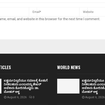
me, email, and website in this browser for the next time I comment.
TICLES
WORLD NEWS
ಐಶ್ವರ್ಯವಿಲ್ಲದೆಯೂ ಸಮಾಜಕ್ಕೆ ಕೊಡುಗೆ
ಐಶ್ವರ್ಯವಿಲ್ಲದೆಯೂ
ನೀಡಬಹುದು ಎಂಬುದನ್ನು ಶೇಖರ್
ನೀಡಬಹುದು ಎಂಬುದ
ಅಜೆಕಾರು ತೋರಿಸಿಕೊಟ್ಟರು: ಡಾ.
ಅಜೆಕಾರು ತೋರಿಸಿಕೊಟ
ಮೋಹನ್ ಆಳ್ವ
ಮೋಹನ್ ಆಳ್ವ
August 6, 2026
0
August 6, 2026