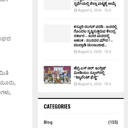
ಸ್ಪರ್ಧೆಯಲ್ಲಿ ಜಿಲ್ಲಾ ಮಟ್ಟಕ್ಕೆ ಆಯ್ಕೆ
August 6, 2026
0
ಕಸ್ತೂರಿ ರಂಗನ್ ವರದಿ : ಜನರಲ್ಲಿ
ಗೊಂದಲ ಸೃಷ್ಠಿಸುತ್ತಿರುವ ಕೇಂದ್ರ
ಸರ್ಕಾರ – ಜನರ ಮನದಲ್ಲಿ
ಸಂಘದ
ಆತಂಕ : ಸಂಸದರ ಮೌನ ! –
ಮುದ್ರಾಡಿ ಮಂಜುನಾಥ...
August 6, 2026
0
ಹೆಬ್ರಿ ಎಸ್.ಆರ್. ಇಂಗ್ಲಿಷ್
ಮಿತಿ
ಮೀಡಿಯಂ ಸ್ಕೂಲ್‌ನಲ್ಲಿ
“ಟ್ಯಾಲೆಂಟ್ ಫೆಸ್ಟ್”
ಿಯೂರು,
August 6, 2026
0
ಿಗಳು,
CATEGORIES
Blog
(155)