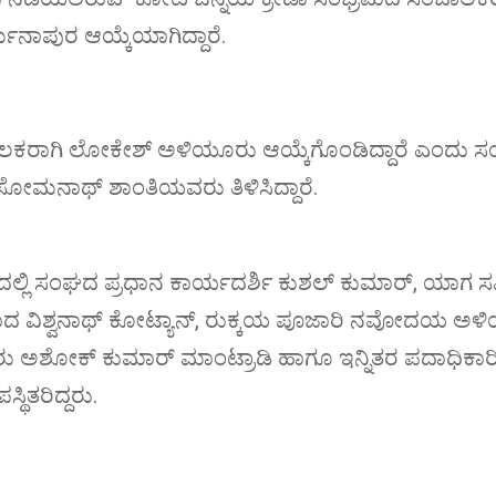
ುನಾಪುರ ಆಯ್ಕೆಯಾಗಿದ್ದಾರೆ.
ಕರಾಗಿ ಲೋಕೇಶ್ ಅಳಿಯೂರು ಆಯ್ಕೆಗೊಂಡಿದ್ದಾರೆ ಎಂದು 
 ಸೋಮನಾಥ್ ಶಾಂತಿಯವರು ತಿಳಿಸಿದ್ದಾರೆ.
ಲ್ಲಿ ಸಂಘದ ಪ್ರಧಾನ ಕಾರ್ಯದರ್ಶಿ ಕುಶಲ್ ಕುಮಾರ್, ಯಾಗ ಸ
 ವಿಶ್ವನಾಥ್ ಕೋಟ್ಯಾನ್, ರುಕ್ಕಯ ಪೂಜಾರಿ ನವೋದಯ ಅಳ
ಷರು ಅಶೋಕ್ ಕುಮಾರ್ ಮಾಂಟ್ರಾಡಿ ಹಾಗೂ ಇನ್ನಿತರ ಪದಾಧಿಕಾರ
್ಥಿತರಿದ್ದರು.