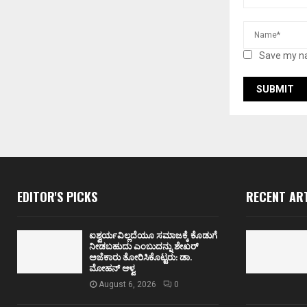
Save my na
EDITOR'S PICKS
RECENT AR
ಐಶ್ವರ್ಯವಿಲ್ಲದೆಯೂ ಸಮಾಜಕ್ಕೆ ಕೊಡುಗೆ
ನೀಡಬಹುದು ಎಂಬುದನ್ನು ಶೇಖರ್
ಅಜೆಕಾರು ತೋರಿಸಿಕೊಟ್ಟರು: ಡಾ.
ಮೋಹನ್ ಆಳ್ವ
August 6, 2026
0