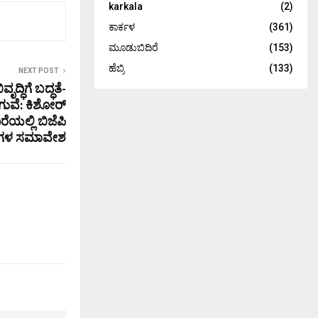
karkala
(2)
ಕಾರ್ಕಳ
(361)
ಮೂಡುಬಿದಿರೆ
(153)
ಹೆಬ್ರಿ
(133)
NEXT POST
ೃದ್ಧಿಗೆ ಬದ್ಧತೆ-
ಗುವೆ: ಕಿಶೋರ್
ಯಲ್ಲಿ ಬಿಜೆಪಿ
ಧಿಗಳ ಸಮಾವೇಶ