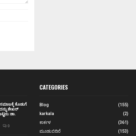
CATEGORIES
 ಸಮಾಜಕ್ಕೆ ಕೊಡುಗೆ
Blog
(155)
ನ್ನು ಶೇಖರ್
್ಟರು: ಡಾ.
karkala
(2)
ಕಾರ್ಕಳ
(361)
0
ಮೂಡುಬಿದಿರೆ
(153)