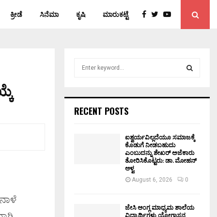
ಕ್ರೀಡೆ
ಸಿನೆಮಾ
ಕೃಷಿ
ಮಾರುಕಟ್ಟೆ
S
e
a
ಕೆ
S
r
c
E
RECENT POSTS
h
f
A
o
ಐಶ್ವರ್ಯವಿಲ್ಲದೆಯೂ ಸಮಾಜಕ್ಕೆ
ಕೊಡುಗೆ ನೀಡಬಹುದು
r
R
ಎಂಬುದನ್ನು ಶೇಖರ್ ಅಜೆಕಾರು
:
ತೋರಿಸಿಕೊಟ್ಟರು: ಡಾ. ಮೋಹನ್
C
ಆಳ್ವ
August 6, 2026
0
H
ನಾಳೆ
ಜೇಸಿ ಆಂಗ್ಲ ಮಾಧ್ಯಮ ಶಾಲೆಯ
ಾಗಿ
ವಿದ್ಯಾರ್ಥಿಗಳು ಯೋಗಾಸನ