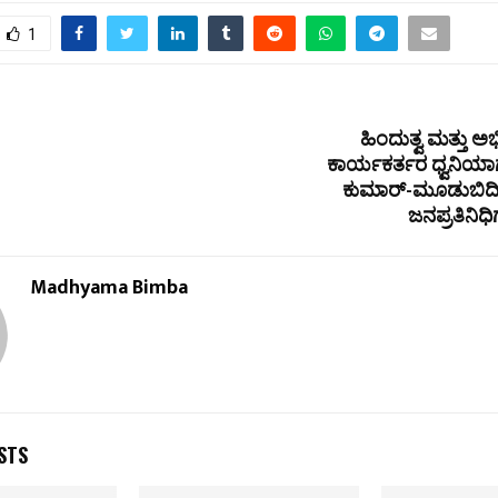
1
ಹಿಂದುತ್ವ ಮತ್ತು ಅಭಿವ
ಕಾರ್ಯಕರ್ತರ ಧ್ವನಿಯಾ
ಕುಮಾರ್-ಮೂಡುಬಿದಿರೆ
ಜನಪ್ರತಿನಿ
Madhyama Bimba
STS